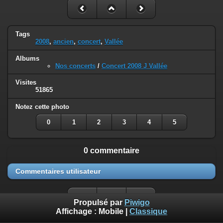
Tags
2008
,
ancien
,
concert
,
Vallée
Albums
Nos concerts
/
Concert 2008 J Vallée
Visites
51865
Notez cette photo
0
1
2
3
4
5
0 commentaire
Commentaires utilisateur
Propulsé par
Piwigo
Affichage :
Mobile
|
Classique