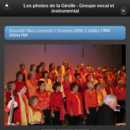
Les photos de la Girolle - Groupe vocal et
instrumental
Accueil
/
Nos concerts
/
Concert 2008 J Vallée
/
063
1024x768