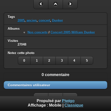
Tags
2005
,
ancien
,
concert
,
Dunker
Albums
Nos concerts
/
Concert 2005 William Dunker
Visites
27048
Notez cette photo
0
1
2
3
4
5
0 commentaire
Commentaires utilisateur
Propulsé par
Piwigo
Affichage :
Mobile
|
Classique