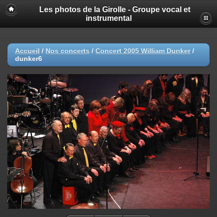
Les photos de la Girolle - Groupe vocal et
instrumental
Accueil
/
Nos concerts
/
Concert 2005 William Dunker
/
dunker6