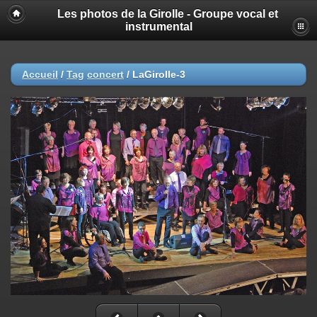
Les photos de la Girolle - Groupe vocal et
instrumental
Accueil
/
Tag
concert
/
LaGirolle-3