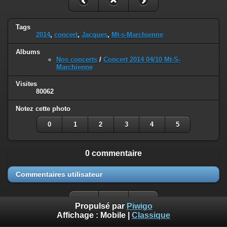
Tags
2014
,
concert
,
Jacques
,
Mt-s-Marchienne
Albums
Nos concerts
/
Concert 2014 04/10 Mt-S-
Marchienne
Visites
80062
Notez cette photo
0
1
2
3
4
5
0 commentaire
Commentaires utilisateur
Propulsé par
Piwigo
Affichage :
Mobile
|
Classique