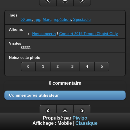
Tags
50 ans
,
jpg
,
Marc
,
répétition
,
Spectacle
Albums
Nos concerts
/
Concert 2015 Temps Choisi Gilly
Visites
86331
Notez cette photo
0
1
2
3
4
5
0 commentaire
Commentaires utilisateur
Propulsé par
Piwigo
Affichage :
Mobile
|
Classique