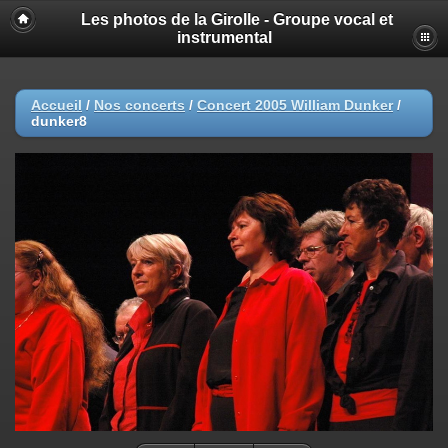
Les photos de la Girolle - Groupe vocal et
instrumental
Accueil
/
Nos concerts
/
Concert 2005 William Dunker
/
dunker8