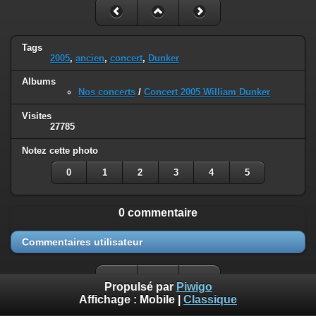
Tags
2005
,
ancien
,
concert
,
Dunker
Albums
Nos concerts
/
Concert 2005 William Dunker
Visites
27785
Notez cette photo
0
1
2
3
4
5
0 commentaire
Commentaires utilisateur
Propulsé par
Piwigo
Affichage :
Mobile
|
Classique